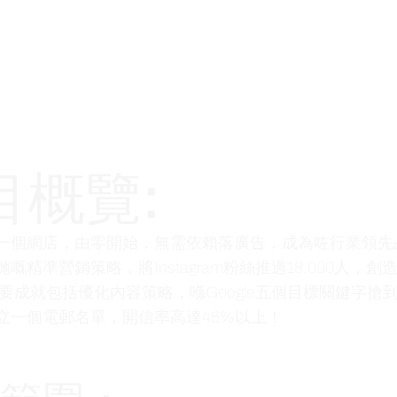
目概覽:
一個網店，由零開始，無需依賴落廣告，成為咗行業領先
嘅精準營銷策略，將Instagram粉絲推過18,000人，創造
主要成就包括優化內容策略，喺Google五個目標關鍵字搶
立一個電郵名單，開信率高達45%以上！