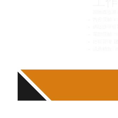
工作
我哋嘅藍圖
內容營銷: In
網站搜尋引擎優
電郵營銷: News
社群管理: 
訊息銷售
: 