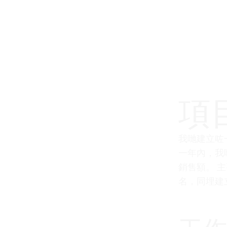
項
我哋建立咗
一年內，我哋
銷售額。 
名，同埋建