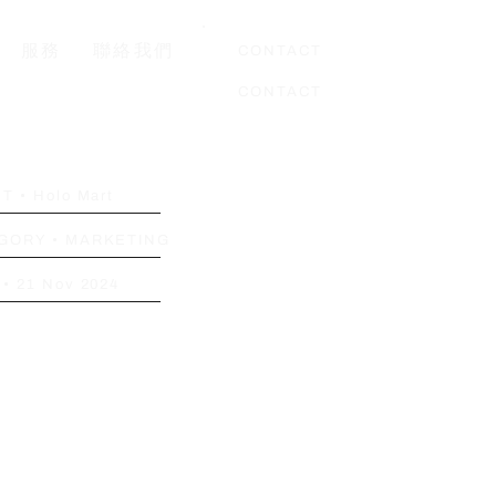
服務
聯絡我們
CONTACT
CONTACT
NT •
Holo Mart
GORY •
MARKETING
 •
21 Nov 2024