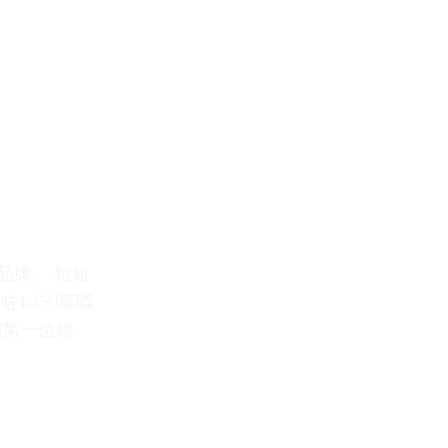
品牌。 短短
咗$350萬嘅
到第一位排